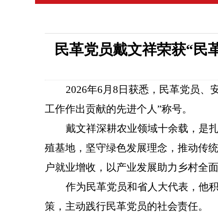
民革党员戴文祥荣获“民革
2026年6月
8
日
获悉
，民革
党员
、
工作
作出
贡献的先进个人
”称号。
戴文祥深耕农业领域十余载，是
殖基地，坚守绿色发展理念，推动传统
户就业增收，以产业发展助力乡村全
作为民革党员和
省
人大代表，他
策，主动践行民革党员的社会责任。