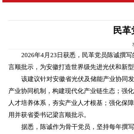
民革
2026
年
4
月
23
日获悉
，民革
党员
陈诚撰写
言顺批示，为安徽打造世界级先进光伏和新型
该建议针对
安徽省光伏及储能
产业协同
产业协同机制，构建现代化产业链生态；强化
人才培养体系，夯实产业人才根基；强化保障
用并获省委书记梁言顺批示。
据悉，陈诚
作为骨干党员，坚持每年撰