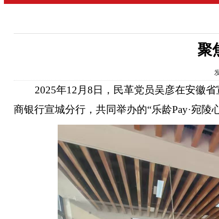
聚
发
2025年
12月8日，
民革党员吴彦在安徽省
商银行宣城分行，共同
举办的
“乐龄Pay·宛